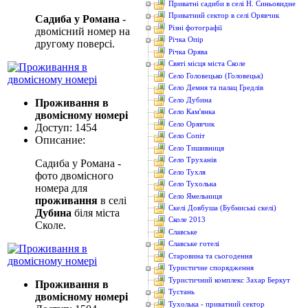
Приватні садиби в селі Н. Синьовидне
Приватний сектор в селі Орявчик
Садиба у Романа
-
Різні фотографії
двомісний номер на
Річка Опір
другому поверсі.
Річка Орява
Святі місця міста Сколе
Село Головецько (Головецьк)
Село Демня та палац Гредлів
Село Дубина
Проживання в
Село Кам'янка
двомісному номері
Село Орявчик
Доступ: 1454
Село Сопіт
Описание:
Село Тишивниця
Село Труханів
Садиба у Романа -
Село Тухля
фото двомісного
Село Тухолька
номера для
Село Ямельниця
проживання
в селі
Скелі Довбуша (Бубниські скелі)
Дубина
біля міста
Сколе 2013
Сколе.
Славське
Славське готелі
Старовина та сьогодення
Туристичне спорядження
Туристичний комплекс Захар Беркут
Проживання в
Тустань
двомісному номері
Тухолька - приватний сектор