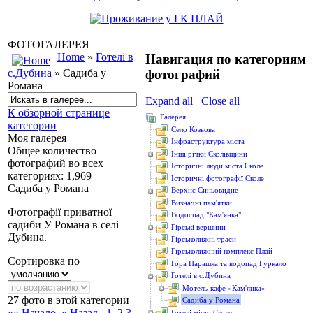
ФОТОГАЛЕРЕЯ
Home
»
Готелі в
Навигация по категориям
фотографий
с.Дубина
» Садиба у
Романа
Expand all
Close all
К обзорной странице
Галерея
категории
Cело Козьова
Моя галерея
Інфраструктура міста
Общее количество
Інші річки Сколівщини
фотографий во всех
Історичні люди міста Сколе
категориях: 1,969
Історичні фотографії Сколе
Садиба у Романа
Верхнє Синьовидне
Визначні пам'ятки
Фотографії приватної
Водоcпад "Кам'янка"
садиби У Романа в селі
Гірські вершини
Дубина.
Гірськолижні траси
Гірськолижний комплекс Плай
Сортировка по
Гора Парашка та водопад Гуркало
Готелі в с.Дубина
Мотель-кафе «Кам'янка»
27 фото в этой категории
Садиба у Романа
«« Начало
« Назад
1
2
3
Готелі міста Сколе