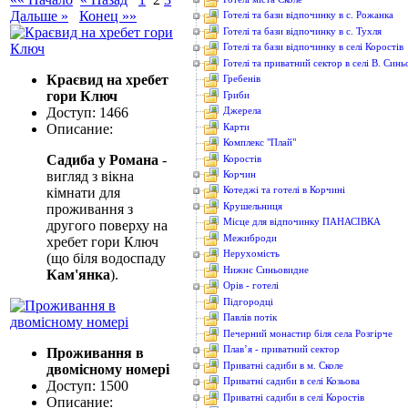
Дальше »
Конец »»
Готелі та бази відпочинку в с. Рожанка
Готелі та бази відпочинку в с. Тухля
Готелі та бази відпочинку в селі Коростів
Готелі та приватний сектор в селі В. Син
Краєвид на хребет
Гребенів
гори Ключ
Гриби
Доступ: 1466
Джерела
Карти
Описание:
Комплекс "Плай"
Садиба у Романа
-
Коростів
вигляд з вікна
Корчин
Котеджі та готелі в Корчині
кімнати для
Крушельниця
проживання з
Місце для відпочинку ПАНАСІВКА
другого поверху на
Межиброди
хребет гори Ключ
Нерухомість
(що біля водоспаду
Нижнє Синьовидне
Кам'янка
).
Орів - готелі
Підгородці
Павлів потік
Печерний монастир біля села Розгірче
Плав’я - приватний сектор
Проживання в
Приватні садиби в м. Сколе
двомісному номері
Приватні садиби в селі Козьова
Доступ: 1500
Приватні садиби в селі Коростів
Описание: