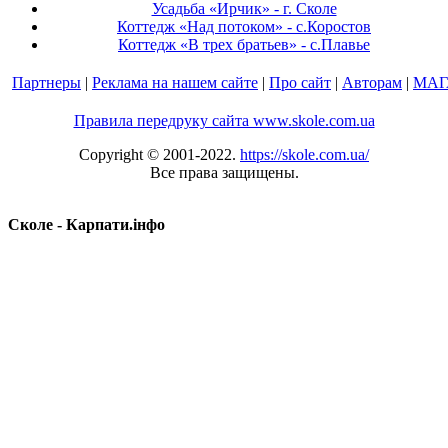
Усадьба «Ирчик» - г. Сколе
Коттедж «Над потоком» - с.Коростов
Коттедж «В трех братьев» - с.Плавье
Партнеры
|
Реклама на нашем сайте
|
Про сайт
|
Авторам
|
МАГ
Правила передруку сайта www.skole.com.ua
Copyright © 2001-2022.
https://skole.com.ua/
Все права защищены.
Сколе - Карпати.інфо