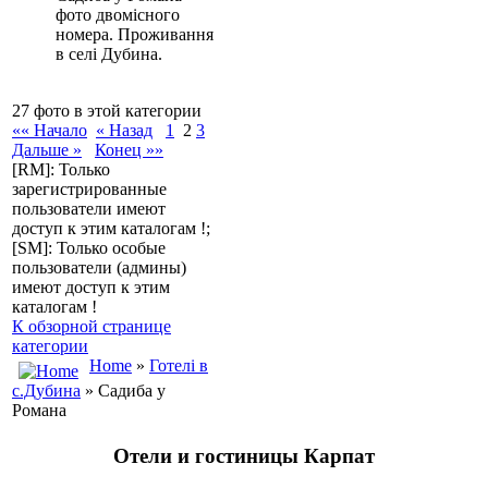
фото двомісного
номера. Проживання
в селі Дубина.
27 фото в этой категории
«« Начало
« Назад
1
2
3
Дальше »
Конец »»
[RM]: Только
зарегистрированные
пользователи имеют
доступ к этим каталогам !;
[SM]: Только особые
пользователи (админы)
имеют доступ к этим
каталогам !
К обзорной странице
категории
Home
»
Готелі в
с.Дубина
» Садиба у
Романа
Отели и гостиницы Карпат