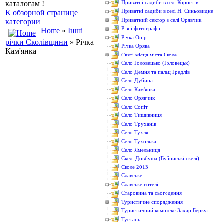
каталогам !
Приватні садиби в селі Коростів
Приватні садиби в селі Н. Синьовидне
К обзорной странице
Приватний сектор в селі Орявчик
категории
Різні фотографії
Home
»
Інші
Річка Опір
річки Сколівщини
» Річка
Річка Орява
Кам'янка
Святі місця міста Сколе
Село Головецько (Головецьк)
Село Демня та палац Гредлів
Село Дубина
Село Кам'янка
Село Орявчик
Село Сопіт
Село Тишивниця
Село Труханів
Село Тухля
Село Тухолька
Село Ямельниця
Скелі Довбуша (Бубниські скелі)
Сколе 2013
Славське
Славське готелі
Старовина та сьогодення
Туристичне спорядження
Туристичний комплекс Захар Беркут
Тустань