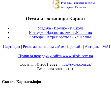
Тухолька - приватний сектор
Фотографії Сколього
Отели и гостиницы Карпат
Усадьба «Ирчик» - г. Сколе
Коттедж «Над потоком» - с.Коростов
Коттедж «В трех братьев» - с.Плавье
Партнеры
|
Реклама на нашем сайте
|
Про сайт
|
Авторам
|
МАГ
Правила передруку сайта www.skole.com.ua
Copyright © 2001-2022.
https://skole.com.ua/
Все права защищены.
Сколе - Карпати.інфо