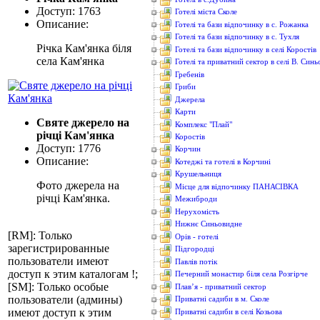
Доступ: 1763
Готелі міста Сколе
Описание:
Готелі та бази відпочинку в с. Рожанка
Готелі та бази відпочинку в с. Тухля
Річка Кам'янка біля
Готелі та бази відпочинку в селі Коростів
села Кам'янка
Готелі та приватний сектор в селі В. Син
Гребенів
Гриби
Джерела
Карти
Святе джерело на
Комплекс "Плай"
річці Кам'янка
Коростів
Доступ: 1776
Корчин
Описание:
Котеджі та готелі в Корчині
Крушельниця
Фото джерела на
Місце для відпочинку ПАНАСІВКА
річці Кам'янка.
Межиброди
Нерухомість
Нижнє Синьовидне
[RM]: Только
Орів - готелі
зарегистрированные
Підгородці
пользователи имеют
Павлів потік
доступ к этим каталогам !;
Печерний монастир біля села Розгірче
[SM]: Только особые
Плав’я - приватний сектор
пользователи (админы)
Приватні садиби в м. Сколе
имеют доступ к этим
Приватні садиби в селі Козьова