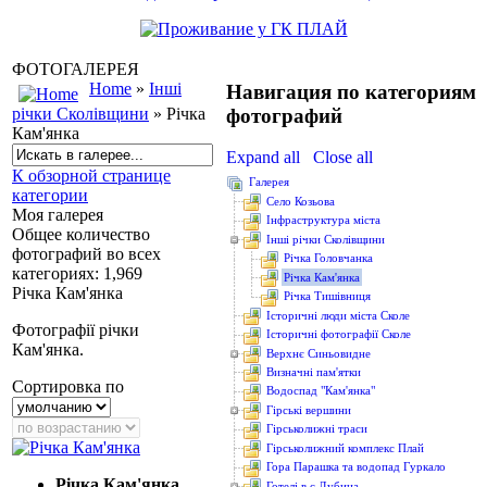
ФОТОГАЛЕРЕЯ
Home
»
Інші
Навигация по категориям
фотографий
річки Сколівщини
» Річка
Кам'янка
Expand all
Close all
К обзорной странице
Галерея
категории
Cело Козьова
Моя галерея
Інфраструктура міста
Общее количество
Інші річки Сколівщини
фотографий во всех
Річка Головчанка
категориях: 1,969
Річка Кам'янка
Річка Кам'янка
Річка Тишівниця
Історичні люди міста Сколе
Фотографії річки
Історичні фотографії Сколе
Кам'янка.
Верхнє Синьовидне
Визначні пам'ятки
Сортировка по
Водоcпад "Кам'янка"
Гірські вершини
Гірськолижні траси
Гірськолижний комплекс Плай
Гора Парашка та водопад Гуркало
Річка Кам'янка
Готелі в с.Дубина