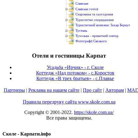
Славське
Славське готелі
Старовина та сьогодення
Туристичне спорядження
Туристичний комплекс Захар Беркут
Тустань
Тухолька - приватний сектор
Фотографії Сколього
Отели и гостиницы Карпат
Усадьба «Ирчик» - г. Сколе
Коттедж «Над потоком» - с.Коростов
Коттедж «В трех братьев» - с.Плавье
Партнеры
|
Реклама на нашем сайте
|
Про сайт
|
Авторам
|
МАГ
Правила передруку сайта www.skole.com.ua
Copyright © 2001-2022.
https://skole.com.ua/
Все права защищены.
Сколе - Карпати.інфо