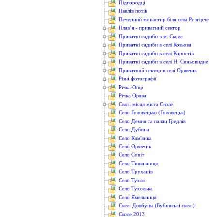
Підгородці
Павлів потік
Печерний монастир біля села Розгірче
Плав’я - приватний сектор
Приватні садиби в м. Сколе
Приватні садиби в селі Козьова
Приватні садиби в селі Коростів
Приватні садиби в селі Н. Синьовидне
Приватний сектор в селі Орявчик
Різні фотографії
Річка Опір
Річка Орява
Святі місця міста Сколе
Село Головецько (Головецьк)
Село Демня та палац Гредлів
Село Дубина
Село Кам'янка
Село Орявчик
Село Сопіт
Село Тишивниця
Село Труханів
Село Тухля
Село Тухолька
Село Ямельниця
Скелі Довбуша (Бубниські скелі)
Сколе 2013