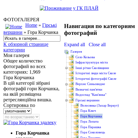
ФОТОГАЛЕРЕЯ
Home
»
Гірські
Навигация по категориям
фотографий
вершини
» Гора Корчанка
К обзорной странице
Expand all
Close all
категории
Галерея
Моя галерея
Cело Козьова
Общее количество
Інфраструктура міста
фотографий во всех
Інші річки Сколівщини
категориях: 1,969
Історичні люди міста Сколе
Гора Корчанка
Історичні фотографії Сколе
В цій категорії зібрані
Верхнє Синьовидне
фотографії гори Корчанка,
Визначні пам'ятки
на якій розміщена
Водоcпад "Кам'янка"
ретреслянційна вишка.
Гірські вершини
Сортировка по
Волосянка (Захар Беркут)
Гора Ключ
Гора Корчанка
Гора Лопата
Гора Парашка
Гора Корчанка
Гора Соколовець
Гора Тростян