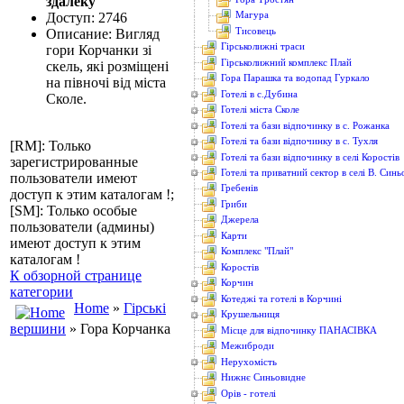
здалеку
Магура
Доступ: 2746
Тисовець
Описание: Вигляд
Гірськолижні траси
гори Корчанки зі
Гірськолижний комплекс Плай
скель, які розміщені
Гора Парашка та водопад Гуркало
на півночі від міста
Готелі в с.Дубина
Сколе.
Готелі міста Сколе
Готелі та бази відпочинку в с. Рожанка
Готелі та бази відпочинку в с. Тухля
[RM]: Только
Готелі та бази відпочинку в селі Коростів
зарегистрированные
Готелі та приватний сектор в селі В. Син
пользователи имеют
Гребенів
доступ к этим каталогам !;
Гриби
[SM]: Только особые
Джерела
пользователи (админы)
Карти
имеют доступ к этим
Комплекс "Плай"
каталогам !
Коростів
К обзорной странице
Корчин
категории
Котеджі та готелі в Корчині
Home
»
Гірські
Крушельниця
вершини
» Гора Корчанка
Місце для відпочинку ПАНАСІВКА
Межиброди
Нерухомість
Нижнє Синьовидне
Орів - готелі