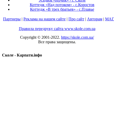
Усадьба «Ирчик» - г. Сколе
Коттедж «Над потоком» - с.Коростов
Коттедж «В трех братьев» - с.Плавье
Партнеры
|
Реклама на нашем сайте
|
Про сайт
|
Авторам
|
МАГ
Правила передруку сайта www.skole.com.ua
Copyright © 2001-2022.
https://skole.com.ua/
Все права защищены.
Сколе - Карпати.інфо