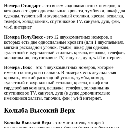
Номера Стандарт
- это восемь однокомнатных номеров, в
которых есть две односпальные кровати, тумбочки, шкаф для
одежды, туалетный и журнальный столики, кресла, вешалка,
телефон, холодильник, спутниковое TV,
санузел, душ, фен,
wi-fi интернет.
Номера ПолуЛюкс
- это 12 двухкомнатных номеров, в
которых есть две односпальные кровати (или 1 двуспальная),
мягкий раскладной уголок, тумбы, шкаф для одежды,
туалетный и журнальный столики, кресла, вешалка, телефон,
холодильник, спутниковое TV, санузел, душ, wi-fi интернет.
Номера Люкс
- это 4 двухкомнатных номеров, которые
имеют гостиную и спальню. В номерах есть двуспальная
кровать, мягкий раскладной уголок, тумбы, комод,
туалетный и журнальный столики, кресла, шкаф или
гардеробная комната, вешалка, телефон, холодильник,
спутниковое TV, санузел, душ (в душе дополнительно
имеющиеся халаты, тапочки, фен ) wi-fi интернет.
Колыба ​​Высокий Верх
Колыба ​​Высокий Верх
- это мини-отель, который
расположен на вершине горы Зворец (можно добраться на