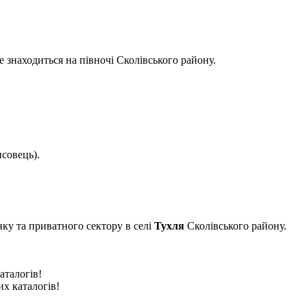
ке знаходиться на півночі Сколівського району.
исовець).
инку та приватного сектору в селі
Тухля
Сколівського району.
аталогів!
их каталогів!