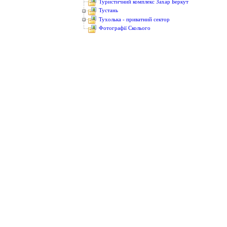
Туристичний комплекс Захар Беркут
Тустань
Тухолька - приватний сектор
Фотографії Сколього