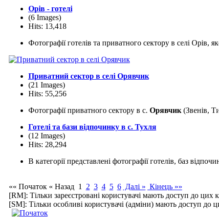
Орів - готелі
(6 Images)
Hits: 13,418
Фотографії готелів та приватного сектору в селі Орів, я
Приватний сектор в селі Орявчик
(21 Images)
Hits: 55,256
Фотографії приватного сектору в с.
Орявчик
(Звенів, Т
Готелі та бази відпочинку в с. Тухля
(12 Images)
Hits: 28,294
В категорії представлені фотографії готелів, баз відпоч
«« Початок
« Назад
1
2
3
4
5
6
Далі »
Кінець »»
[RM]: Тільки зареєстровані користувачі мають доступ до цих к
[SM]: Тільки особливі користувачі (адміни) мають доступ до ц