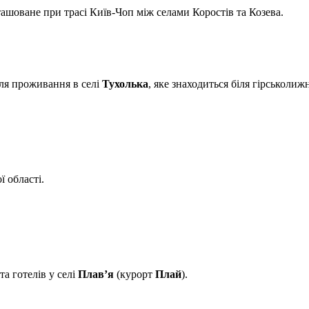
шоване при трасі Київ-Чоп між селами Коростів та Козева.
для проживання в селі
Тухолька
, яке знаходиться біля гірськоли
 області.
та готелів у селі
Плав’я
(курорт
Плай
).