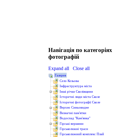
Навігація по категоріях
фотографій
Expand all
Close all
Галерея
Cело Козьова
Інфраструктура міста
Інші річки Сколівщини
Історичні люди міста Сколе
Історичні фотографії Сколе
Верхнє Синьовидне
Визначні пам'ятки
Водоcпад "Кам'янка"
Гірські вершини
Гірськолижні траси
Гірськолижний комплекс Плай