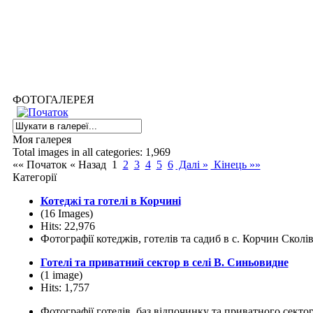
ФОТОГАЛЕРЕЯ
Моя галерея
Total images in all categories: 1,969
«« Початок
« Назад
1
2
3
4
5
6
Далі »
Кінець »»
Категорії
Котеджі та готелі в Корчині
(16 Images)
Hits: 22,976
Фотографії котеджів, готелів та садиб в с. Корчин Сколі
Готелі та приватний сектор в селі В. Синьовидне
(1 image)
Hits: 1,757
Фотографії готелів, баз відпочинку та приватного секто