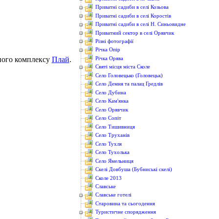
Приватні садиби в селі Козьова
Приватні садиби в селі Коростів
Приватні садиби в селі Н. Синьовидне
Приватний сектор в селі Орявчик
Різні фотографії
Річка Опір
жного комплексу
Плай
.
Річка Орява
Святі місця міста Сколе
Село Головецько (Головецьк)
Село Демня та палац Гредлів
Село Дубина
Село Кам'янка
Село Орявчик
Село Сопіт
Село Тишивниця
Село Труханів
Село Тухля
Село Тухолька
Село Ямельниця
Скелі Довбуша (Бубниські скелі)
Сколе 2013
Славське
Славське готелі
Старовина та сьогодення
Туристичне спорядження