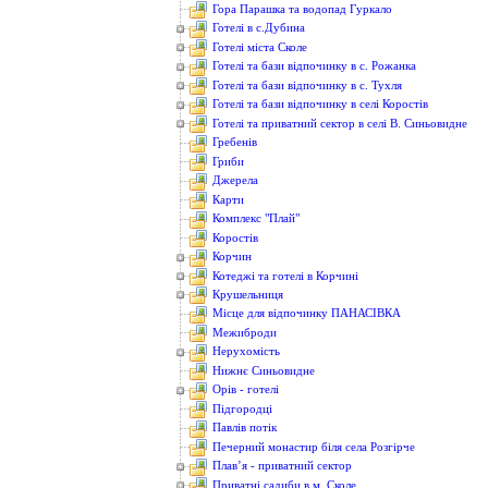
Гора Парашка та водопад Гуркало
Готелі в с.Дубина
Готелі міста Сколе
Готелі та бази відпочинку в с. Рожанка
Готелі та бази відпочинку в с. Тухля
Готелі та бази відпочинку в селі Коростів
Готелі та приватний сектор в селі В. Синьовидне
Гребенів
Гриби
Джерела
Карти
Комплекс "Плай"
Коростів
Корчин
Котеджі та готелі в Корчині
Крушельниця
Місце для відпочинку ПАНАСІВКА
Межиброди
Нерухомість
Нижнє Синьовидне
Орів - готелі
Підгородці
Павлів потік
Печерний монастир біля села Розгірче
Плав’я - приватний сектор
Приватні садиби в м. Сколе