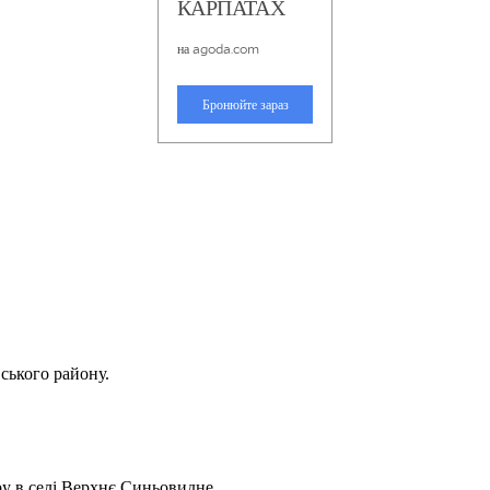
вського району.
ру в селі Верхнє Синьовидне.