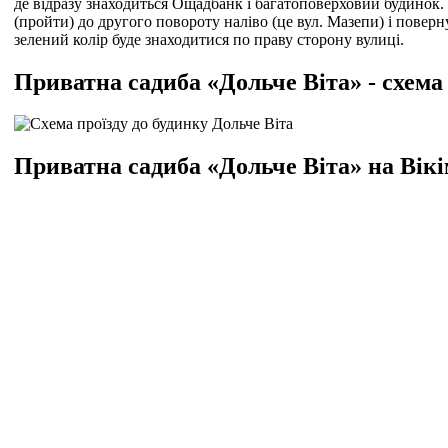
де відразу знаходиться Ощадбанк і багатоповерховий будинок. 
(пройти) до другого повороту наліво (це вул. Мазепи) і поверн
зелений колір буде знаходитися по праву сторону вулиці.
Приватна садиба «Дольче Віта» - схема
Приватна садиба «Дольче Віта» на Вікі