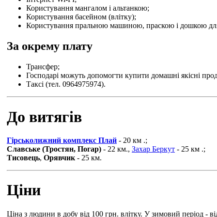
Користування мангалом і альтанкою;
Користування басейном (влітку);
Користування пральною машиною, праскою і дошкою дл
За окрему плату
Трансфер;
Господарі можуть допомогти купити домашні якісні проду
Таксі (тел. 0964975974).
До витягів
Гірськолижний комплекс Плай
- 20 км .;
Славське (Тростян, Погар)
- 22 км.,
Захар Беркут
- 25 км .;
Тисовець
,
Орявчик
- 25 км.
Ціни
Ціна з людини в добу від 100 грн. влітку. У зимовий період - ві