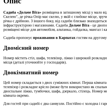
Опис
Садиба «Дольче Віта»
розміщена в затишному місці у мало ві
Скелею", де річка Опір має скелю, у якій є глибоке місце, зруч
річка є дрібною. З іншого боку, від садиби близько знаходитьс
інфраструктурою і магазинами. Садиба
Дольче Віта
- це двопо
розміщені місце для автомобіля, альтанка, гойдалка, мангал і 
Садиба пропонує
проживання в Карпатах
гостям на другому 
Двомісний номер
Номер містить стіл, шафа, телевізор, ліжко і широкий розкладн
місця (деталі уточнюйте у господарів).
Двокімнатний номер
Цей номер складається з двох суміжних кімнат. Перша кімната м
телевізор і розкладне крісло (може бути використано як спальн
двоспальне ліжко, тумбочки, шафа, дзеркало, стілець. Номер м
кімната окремо.
Для гостей при садибі є два санвузли. Постійно є холодна і га