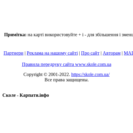
Примітка:
на карті використовуйте + і - для збільшення і зме
Партнери
|
Реклама на нашому сайті
|
Про сайт
|
Авторам
|
МА
Правила передруку сайта www.skole.com.ua
Copyright © 2001-2022.
https://skole.com.ua/
Все права защищены.
Сколе - Карпати.інфо