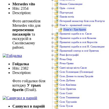
Mersedes vito
Нижнє Синьовидне
Hits: 2354
Орів - готелі
Description:
Підгородці
Павлів потік
Фото автомобіля
Печерний монастир біля села Розгірче
Mersedes vito для
Плав’я - приватний сектор
перевезення
Плав’я - Три брати
пасажирів
та
Приватні садиби в м. Сколе
Приватні садиби в селі Козьова
екскурсій в
Приватні садиби в селі Коростів
Сколівському
Приватні садиби в селі Н. Синьовидне
районі.
Приватний сектор в селі Орявчик
Різні фотографії
Річка Опір
Гойдалка
Річка Орява
Hits: 2382
Святі місця міста Сколе
Село Головецько (Головецьк)
Description:
Село Демня та палац Гредлів
Фото гойдалки біля
Село Дубина
Село Кам'янка
котеджу
У трьох
Село Орявчик
братів
(Плай).
Село Сопіт
Село Тишивниця
Село Труханів
Санвузол в парній
Село Тухля