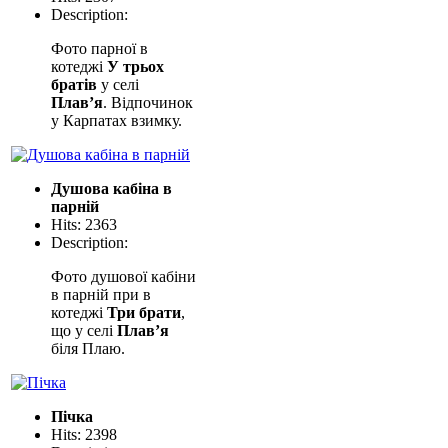
Description:
Фото парної в
котеджі
У трьох
братів
у селі
Плав’я
. Відпочинок
у Карпатах взимку.
Душова кабіна в
парній
Hits: 2363
Description:
Фото душової кабіни
в парній при в
котеджі
Три брати
,
що у селі
Плав’я
біля Плаю.
Пічка
Hits: 2398