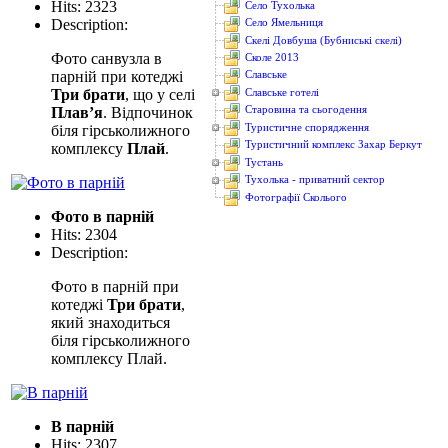
Hits: 2323
Село Тухолька
Description:
Село Ямельниця
Скелі Довбуша (Бубниські скелі)
Фото санвузла в
Сколе 2013
парній при котеджі
Славське
Три брати
, що у селі
Славське готелі
Старовина та сьогодення
Плав’я
. Відпочинок
Туристичне спорядження
біля гірськолижного
Туристичний комплекс Захар Беркут
комплексу
Плай
.
Тустань
Тухолька - приватний сектор
Фотографії Сколього
Фото в парній
Hits: 2304
Description:
Фото в парній при
котеджі
Три брати
,
який знаходиться
біля гірськолижного
комплексу Плай.
В парній
Hits: 2307