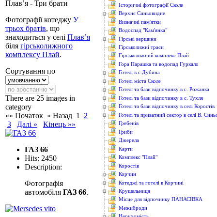
Плав’я - Три брати
Історичні фотографії Сколе
Верхнє Синьовидне
Фотографії котеджу
У
Визначні пам'ятки
трьох братів
, що
Водоcпад "Кам'янка"
знаходиться у селі
Плав’я
Гірські вершини
біля
гірськолижного
Гірськолижні траси
комплексу Плай
.
Гірськолижний комплекс Плай
Гора Парашка та водопад Гуркало
Сортування по
Готелі в с.Дубина
Готелі міста Сколе
Готелі та бази відпочинку в с. Рожанка
There are 25 images in
Готелі та бази відпочинку в с. Тухля
category
Готелі та бази відпочинку в селі Коростів
«« Початок
« Назад
1
2
Готелі та приватний сектор в селі В. Син
3
Далі »
Кінець »»
Гребенів
Гриби
Джерела
ГАЗ 66
Карти
Hits: 2450
Комплекс "Плай"
Коростів
Description:
Корчин
Фотографія
Котеджі та готелі в Корчині
автомобіля
ГАЗ 66
.
Крушельниця
Місце для відпочинку ПАНАСІВКА
Межиброди
Нерухомість