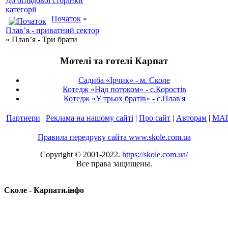
До оглядової сторінки
категорії
Початок
»
Плав’я - приватний сектор
» Плав’я - Три брати
Мотелі та готелі Карпат
Садиба «Ірчик» - м. Сколе
Котедж «Над потоком» - с.Коростів
Котедж «У трьох братів» - с.Плав'я
Партнери
|
Реклама на нашому сайті
|
Про сайт
|
Авторам
|
МА
Правила передруку сайта www.skole.com.ua
Copyright © 2001-2022.
https://skole.com.ua/
Все права защищены.
Сколе - Карпати.інфо