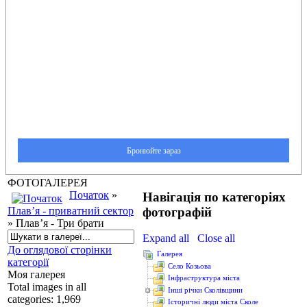
ФОТОГАЛЕРЕЯ
Початок
»
Навігація по категоріях
фотографій
Плав’я - приватний сектор
» Плав’я - Три брати
Expand all
Close all
До оглядової сторінки
Галерея
категорії
Cело Козьова
Моя галерея
Інфраструктура міста
Total images in all
Інші річки Сколівщини
categories: 1,969
Історичні люди міста Сколе